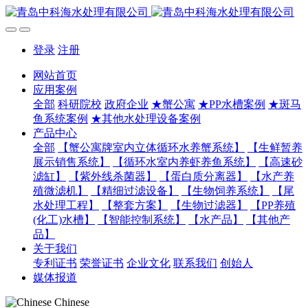
登录
注册
网站首页
应用案例
全部
科研院校
政府企业
★蟹公寓
★PP水槽案例
★斑马
鱼系统案例
★其他水处理设备案例
产品中心
全部
【蟹公寓牌室内立体循环水养蟹系统】
【生鲜暂养
展示销售系统】
【循环水室内养虾养鱼系统】
【高速砂
滤缸】
【紫外线杀菌器】
【蛋白质分离器】
【水产养
殖微滤机】
【精细过滤设备】
【生物饲养系统】
【尾
水处理工程】
【整套方案】
【生物过滤器】
【PP养殖
(化工)水槽】
【智能控制系统】
【水产品】
【其他产
品】
关于我们
专利证书
荣誉证书
企业文化
联系我们
创始人
媒体报道
Chinese