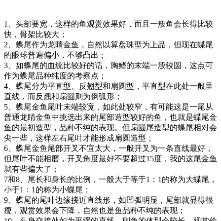
1
、头部要宽，这样的鱼观赏效果好，而且一般鱼会长得比较
快，骨架比较大；
2
、蝶尾作为龙睛金鱼，自然以算盘珠型为上品，但现在蝶尾
的眼球普遍偏小，不够凸出；
3
、如蝶尾的血统比较好的话，胸鳍的末端一般较圆，这点可
作为蝶尾品种纯度的考察点；
4
、蝶尾分为平直型、反翘型和扇圆型，平直型在此处一般呈
直线，而反翘和扇圆则为倒弧形；
5
、蝶尾金鱼尾叶末端较宽，如此处较窄，有可能这是一尾从
普通龙睛金鱼中挑选出来的尾部造型较好的鱼，也就是蝶尾金
鱼的最初造型，品种不纯的表现。但扇圆尾造型的蝶尾相对会
尖一些，这样左右尾叶才能形成扇圆造型；
6
、蝶尾金鱼尾部开叉不宜太大，一般开叉为一条直线最好，
但尾叶不能相磨，开叉角度最好不要超过
15
度，我的这尾金鱼
就有些偏大了；
7
和
8
、尾长和身长的比例，一般大于等于
1
：
1
的称为大蝶尾，
小于
1
：
1
的称为小蝶尾；
9
、蝶尾的尾叶边缘接近直线形，如凹弧明显，尾部就显得很
瘦，观赏效果会下降，自然也是鱼品种不纯的表现；
10
、头身交接处如为平缓的直线，则鱼的体型会较长，观赏价