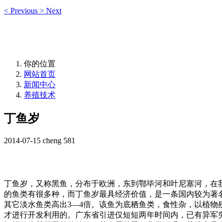
<
Previous
>
Next
你的位置
网站首页
新闻中心
养殖技术
丁鱼岁
2014-07-15
cheng
581
丁鱼岁，又称黑鱼，分布于欧洲，东到鄂毕河和叶尼塞河，在
的鱼类有很多种，而丁鱼岁最具经济价值，是一条国内较为著
其它淡水鱼类高出
3―4
倍。该鱼为底栖鱼类，食性杂，以植物
才进行开发利用的。广东省引进仅短短两年时间内，已有异军