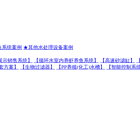
鱼系统案例
★其他水处理设备案例
展示销售系统】
【循环水室内养虾养鱼系统】
【高速砂滤缸】
套方案】
【生物过滤器】
【PP养殖(化工)水槽】
【智能控制系