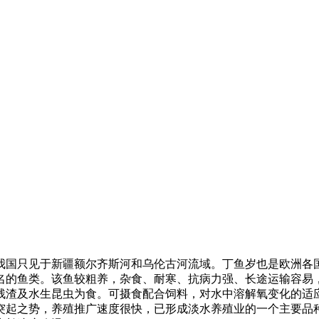
我国只见于新疆额尔齐斯河和乌伦古河流域。丁鱼岁也是欧洲各
名的鱼类。该鱼较粗养，杂食、耐寒、抗病力强、长途运输容易
残渣及水生昆虫为食。可摄食配合饲料，对水中溶解氧变化的适
突起之势，养殖推广速度很快，已形成淡水养殖业的一个主要品