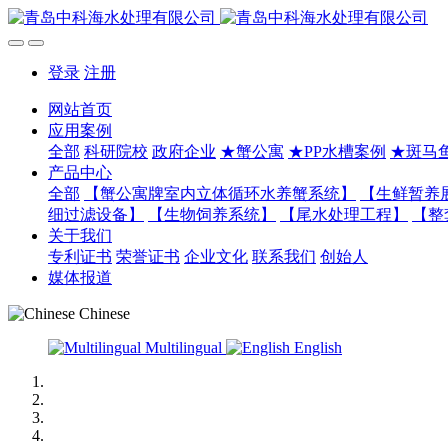
登录
注册
网站首页
应用案例
全部
科研院校
政府企业
★蟹公寓
★PP水槽案例
★斑马
产品中心
全部
【蟹公寓牌室内立体循环水养蟹系统】
【生鲜暂养
细过滤设备】
【生物饲养系统】
【尾水处理工程】
【整
关于我们
专利证书
荣誉证书
企业文化
联系我们
创始人
媒体报道
Chinese
Multilingual
English