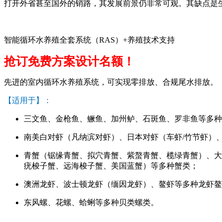
打开外省甚至国外的销路，其发展前景仍非常可观。其缺点是
智能循环水养殖全套系统（RAS）+养殖技术支持
抢订免费方案设计名额！
先进的室内循环水养殖系统，可实现零排放、合规尾水排放。
【适用于】：
三文鱼、金枪鱼、鳜鱼、加州鲈、石斑鱼、罗非鱼等多种
南美白对虾（凡纳滨对虾）、日本对虾（车虾/竹节虾）
青蟹（锯缘青蟹、拟穴青蟹、紫螯青蟹、榄绿青蟹）、大
疣梭子蟹、远海梭子蟹、美国蓝蟹）等多种蟹类；
澳洲龙虾、波士顿龙虾（缅因龙虾）、鳌虾等多种龙虾鳌
东风螺、花螺、蛤蜊等多种贝类螺类。