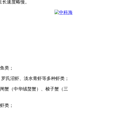
生长速度略慢。
鱼类；
、罗氏沼虾、淡水青虾等多种虾类；
闸蟹（中华绒螯蟹）、梭子蟹（三
虾类；