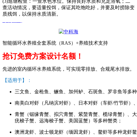
(3)
巡塘检查：一查水色水位。保持良好水质和充足溶氧；二
查活动情况，要适量投饵，保证其吃饱吃好，并要及时捞除变
质残饵，以保持水质清新。
专利查询
智能循环水养殖全套系统（RAS）+养殖技术支持
抢订免费方案设计名额！
先进的室内循环水养殖系统，可实现零排放、合规尾水排放。
【适用于】：
三文鱼、金枪鱼、鳜鱼、加州鲈、石斑鱼、罗非鱼等多种
南美白对虾（凡纳滨对虾）、日本对虾（车虾/竹节虾）
青蟹（锯缘青蟹、拟穴青蟹、紫螯青蟹、榄绿青蟹）、大
疣梭子蟹、远海梭子蟹、美国蓝蟹）等多种蟹类；
澳洲龙虾、波士顿龙虾（缅因龙虾）、鳌虾等多种龙虾鳌