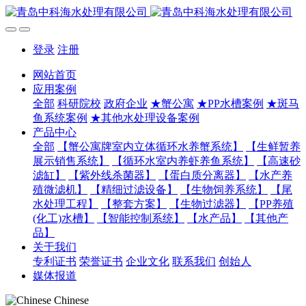
登录
注册
网站首页
应用案例
全部
科研院校
政府企业
★蟹公寓
★PP水槽案例
★斑马
鱼系统案例
★其他水处理设备案例
产品中心
全部
【蟹公寓牌室内立体循环水养蟹系统】
【生鲜暂养
展示销售系统】
【循环水室内养虾养鱼系统】
【高速砂
滤缸】
【紫外线杀菌器】
【蛋白质分离器】
【水产养
殖微滤机】
【精细过滤设备】
【生物饲养系统】
【尾
水处理工程】
【整套方案】
【生物过滤器】
【PP养殖
(化工)水槽】
【智能控制系统】
【水产品】
【其他产
品】
关于我们
专利证书
荣誉证书
企业文化
联系我们
创始人
媒体报道
Chinese