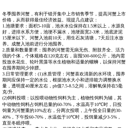
冬季囤养河蟹，有利于错开集中上市销售季节，提高河蟹上市
价格，从而获得最佳经济效益。现提几点建议：
1.
池塘要求：面积
5-10
亩，池水水位保持在
1.5
米以上，水源良
好，进排水系方便，池埂不漏水，池埂面宽
2-3
米，池底淤泥
15
厘米以下。河蟹入池前
10
天，用生石灰清塘，
7
天后注水放
养。成蟹入池前进行分池囤养。
2.
质量和数量要求：囤养的河蟹需无病无伤、附肢齐全、活力
强的个体，个体规格在
120
克左右，亩囤
500-600
公斤，池内需
投放水花生、轮叶黑藻等水生植物和适量的螺蛳，以保持河蟹
在囤养期间少掉膘。
3.
日常管理要求：
(1)
水质管理：河蟹喜欢清新的水环境，囤养
期间应保持一定的水位，根据池水大小和进排能力调整换水
量，透明度
40
厘米左右，
ph
值
7.5-8.5
之间，溶解氧保持在
5
毫
克
/
升。
(2)
饲料投喂：以投喂动物性饲料为主，植物性饲料为辅，其
中动物性饲料占饲料总量的
60-70%
，水温高于
10℃
时，日投
饲量为河蟹重的
10%
左右，分两次投喂，上午投全日量的
30-
40%
，下午投
60-70%
，水温低于
10℃
时，投饵量减少
3-5%
，
直至冬眠停喂。