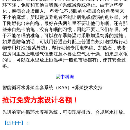
环下降，免疫和其他自我保护系统减慢或停止。由于这些变
化，疾病会趁虚而入
,
一些看似不起眼的小病却会给龟类带来
不小的麻烦，所以建议养龟者不能让病龟或虚弱的龟冬眠。对
于刚孵化出来的龟，最好在头两年里不要让他们冬眠。还有那
些来自热带的龟，没有冬眠的习惯，因此不要让它们冬眠。对
于不能冬眠的稚龟，可以在冬季降温时采取加温饲养的措施，
如果是陆龟的话，可以用普通台灯配上普通白炽灯泡或爬行动
物专用灯泡
(
含紫外线
)
，爬行动物专用电热毯、加热石，或者
在房间里放上电暖气但要注意不要让空气太干燥。如果是水龟
的话，可以在水里放上恒温棒
(
一般鱼市场都有
)
，使其安全过
冬。
智能循环水养殖全套系统（RAS）+养殖技术支持
抢订免费方案设计名额！
先进的室内循环水养殖系统，可实现零排放、合规尾水排放。
【适用于】：