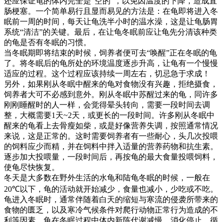
还应保证龟的体内完全是
“
空的
”
，以免因温度的下降，造成直
肠梗塞。一个简单易行且显而易见的方法是：在龟即将进入冬
眠前一周的时间，每天让龟洗半小时的温水澡，这是让龟肠胃
系统
“
清洁
”
的关键。最后，在让龟冬眠前应让龟先分清该种类
的龟是否有冬眠的习惯。
当冬眠期即将结束的时候，饲养者便可去
“
唤醒
”
正在冬眠的龟
了。将冬眠后的龟所处的环境温度逐步升高，让龟有一个慢慢
适应的过程。这个过程应该持续一周左右，切忌急于求成！
另外，如果刚从冬眠中醒来的龟对食物没有兴趣，拒绝摄食，
饲养者大可不必感到意外。刚从冬眠中苏醒过来的龟，同许多
刚刚睡醒时的人一样，会觉得晕头转向，需要一段时间去调
整，大概需要
1
天
~2
天，或更长的一段时间。许多刚从冬眠中
醒来的龟看上去骨瘦如柴，或是好像营养失调，按照通常情况
来说，这是正常的。这时需要饲养者有一些耐心，头几次投喂
的饲料应少而精，并在饲料中拌入适量的营养药物和抗生素。
逐步加大投喂量，一段时间后，再按龟的最大食量投喂饲料，
使龟尽快恢复。
冬天是大多数在野外生活的水龟和陆龟冬眠的时候，一般在
20℃
以下，龟的活动就开始减少，食量也减小，少吃或不吃。
龟进入冬眠时，通常伴随着白天的缩短与寒流的侵袭所带来的
食物的匮乏，以及寒冷气候条件对爬行动物正常行为造成的不
利等因素。龟在冬眠过程中体内新陈代谢减慢，消化停止，循