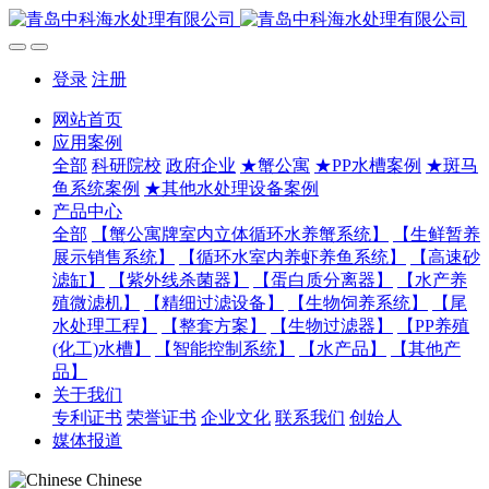
登录
注册
网站首页
应用案例
全部
科研院校
政府企业
★蟹公寓
★PP水槽案例
★斑马
鱼系统案例
★其他水处理设备案例
产品中心
全部
【蟹公寓牌室内立体循环水养蟹系统】
【生鲜暂养
展示销售系统】
【循环水室内养虾养鱼系统】
【高速砂
滤缸】
【紫外线杀菌器】
【蛋白质分离器】
【水产养
殖微滤机】
【精细过滤设备】
【生物饲养系统】
【尾
水处理工程】
【整套方案】
【生物过滤器】
【PP养殖
(化工)水槽】
【智能控制系统】
【水产品】
【其他产
品】
关于我们
专利证书
荣誉证书
企业文化
联系我们
创始人
媒体报道
Chinese