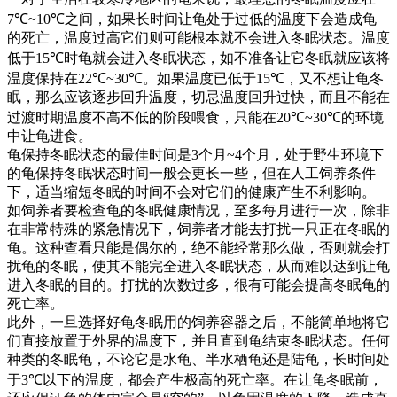
7℃~10℃
之间，如果长时间让龟处于过低的温度下会造成龟
的死亡，温度过高它们则可能根本就不会进入冬眠状态。温度
低于
15℃
时龟就会进入冬眠状态，如不准备让它冬眠就应该将
温度保持在
22℃~30℃
。如果温度已低于
15℃
，又不想让龟冬
眠，那么应该逐步回升温度，切忌温度回升过快，而且不能在
过渡时期温度不高不低的阶段喂食，只能在
20℃~30℃
的环境
中让龟进食。
龟保持冬眠状态的最佳时间是
3
个月
~4
个月，处于野生环境下
的龟保持冬眠状态时间一般会更长一些，但在人工饲养条件
下，适当缩短冬眠的时间不会对它们的健康产生不利影响。
如饲养者要检查龟的冬眠健康情况，至多每月进行一次，除非
在非常特殊的紧急情况下，饲养者才能去打扰一只正在冬眠的
龟。这种查看只能是偶尔的，绝不能经常那么做，否则就会打
扰龟的冬眠，使其不能完全进入冬眠状态，从而难以达到让龟
进入冬眠的目的。打扰的次数过多，很有可能会提高冬眠龟的
死亡率。
此外，一旦选择好龟冬眠用的饲养容器之后，不能简单地将它
们直接放置于外界的温度下，并且直到龟结束冬眠状态。任何
种类的冬眠龟，不论它是水龟、半水栖龟还是陆龟，长时间处
于
3℃
以下的温度，都会产生极高的死亡率。在让龟冬眠前，