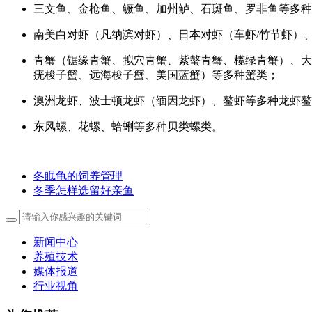
三文鱼、金枪鱼、鳜鱼、加州鲈、石斑鱼、罗非鱼等多种
南美白对虾（凡纳滨对虾）、日本对虾（车虾/竹节虾）
青蟹（锯缘青蟹、拟穴青蟹、紫螯青蟹、榄绿青蟹）、大
疣梭子蟹、远海梭子蟹、美国蓝蟹）等多种蟹类；
澳洲龙虾、波士顿龙虾（缅因龙虾）、鳌虾等多种龙虾鳌
东风螺、花螺、蛤蜊等多种贝类螺类。
冬眠龟的饲养管理
冬季怎样选留好亲鱼
新闻中心
养殖技术
媒体报道
行业视角