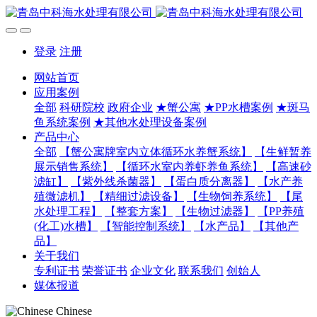
登录
注册
网站首页
应用案例
全部
科研院校
政府企业
★蟹公寓
★PP水槽案例
★斑马
鱼系统案例
★其他水处理设备案例
产品中心
全部
【蟹公寓牌室内立体循环水养蟹系统】
【生鲜暂养
展示销售系统】
【循环水室内养虾养鱼系统】
【高速砂
滤缸】
【紫外线杀菌器】
【蛋白质分离器】
【水产养
殖微滤机】
【精细过滤设备】
【生物饲养系统】
【尾
水处理工程】
【整套方案】
【生物过滤器】
【PP养殖
(化工)水槽】
【智能控制系统】
【水产品】
【其他产
品】
关于我们
专利证书
荣誉证书
企业文化
联系我们
创始人
媒体报道
Chinese