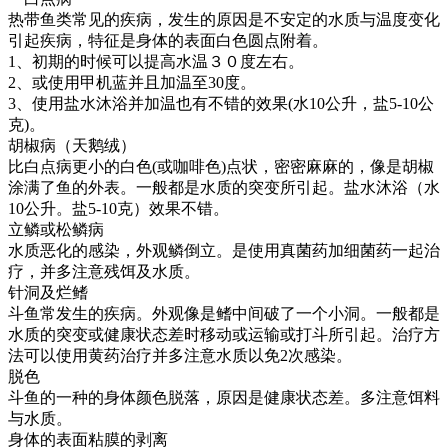
热带鱼类常见的疾病，发生的原因是不安定的水质与温度变化
引起疾病，特征是身体的表面白色圆点附着。
1
、初期的时候可以提高水温３０度左右。
2
、或使用甲机蓝并且加温至
30
度。
3
、使用盐水沐浴并加温也有不错的效果
(
水
10
公升，盐
5-10
公
克
)
。
胡椒病（天鹅绒）
比白点病更小的白色
(
或咖啡色
)
点状，密密麻麻的，像是胡椒
涂满了鱼的外表。一般都是水质的突变所引起。盐水沐浴（水
10
公升。盐
5-10
克）效果不错。
立鳞或松鳞病
水质恶化的感染，外观鳞倒立。是使用真菌药加细菌药一起治
疗，并多注意残饵及水质。
针洞及烂鳍
斗鱼常发生的疾病。外观像是鳍中间破了一个小洞。一般都是
水质的突变或健康状态差时移动或运输或打斗所引起。治疗方
法可以使用黄药治疗并多注意水质以免
2
次感染。
脱色
斗鱼的一种的身体颜色脱落，原因是健康状态差。多注意饵料
与水质。
身体的表面粘膜的剥离