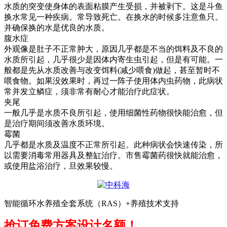
水质的突变使身体的表面粘膜产生受损，并被剥下。这是斗鱼
换水常见一种疾病。常导致死亡。在换水的时候多注意鱼只。
并确保换的水是优良的水质。
腹水症
外观像是肚子不正常肿大，原因几乎都是不当的饵料及不良的
水质所引起，几乎很少是因体内寄生虫引起，但是有可能。一
般都是先从水质改善与改变饵料
(
减少喂食
)
做起，甚至暂时不
喂食物。如果没效果时，再过一阵子使用体内虫药物，此病状
常并发立鳞症，须非常有耐心才能治疗此症状。
夹尾
一般几乎是水质不良所引起，使用细菌性药物很快能治愈，但
是治疗期间须改善水质环境。
霉菌
几乎都是水质及温度不正常所引起。此种病状会快速传染，所
以需要消毒常用器具及整缸治疗。市售霉菌药很快就能治愈，
或使用盐浴治疗，旦效果较慢。
智能循环水养殖全套系统（RAS）+养殖技术支持
抢订免费方案设计名额！