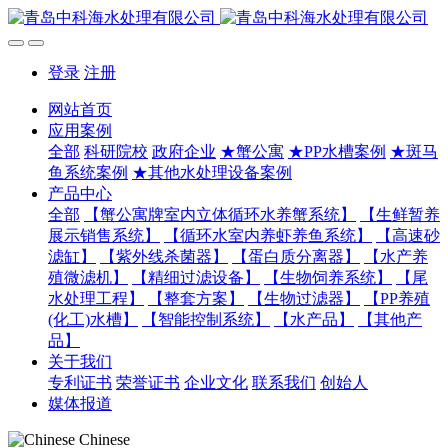
登录
注册
网站首页
应用案例
全部
科研院校
政府企业
★蟹公寓
★PP水槽案例
★斑马
鱼系统案例
★其他水处理设备案例
产品中心
全部
【蟹公寓牌室内立体循环水养蟹系统】
【生鲜暂养
展示销售系统】
【循环水室内养虾养鱼系统】
【高速砂
滤缸】
【紫外线杀菌器】
【蛋白质分离器】
【水产养
殖微滤机】
【精细过滤设备】
【生物饲养系统】
【尾
水处理工程】
【整套方案】
【生物过滤器】
【PP养殖
(化工)水槽】
【智能控制系统】
【水产品】
【其他产
品】
关于我们
专利证书
荣誉证书
企业文化
联系我们
创始人
媒体报道
Chinese