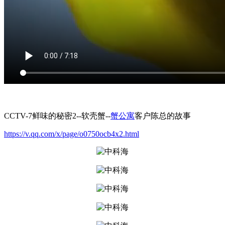
CCTV-7鲜味的秘密2--软壳蟹--
蟹公寓
客户陈总的故事
https://v.qq.com/x/page/o0750ocb4x2.html