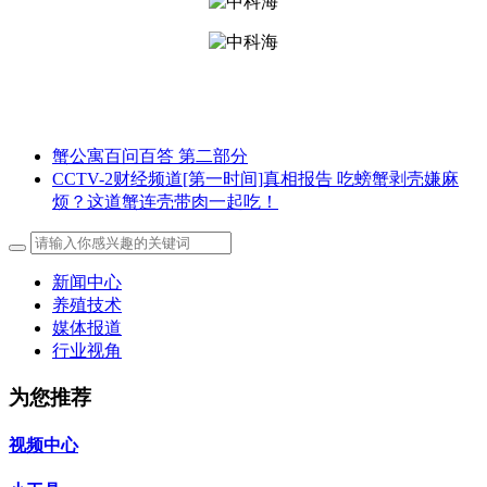
蟹公寓百问百答 第二部分
CCTV-2财经频道[第一时间]真相报告 吃螃蟹剥壳嫌麻
烦？这道蟹连壳带肉一起吃！
新闻中心
养殖技术
媒体报道
行业视角
为您推荐
视频中心