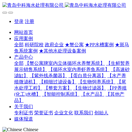
登录
注册
网站首页
应用案例
全部
科研院校
政府企业
★蟹公寓
★PP水槽案例
★斑马
鱼系统案例
★其他水处理设备案例
产品中心
全部
【蟹公寓牌室内立体循环水养蟹系统】
【生鲜暂养
展示销售系统】
【循环水室内养虾养鱼系统】
【高速砂
滤缸】
【紫外线杀菌器】
【蛋白质分离器】
【水产养
殖微滤机】
【精细过滤设备】
【生物饲养系统】
【尾
水处理工程】
【整套方案】
【生物过滤器】
【PP养殖
(化工)水槽】
【智能控制系统】
【水产品】
【其他产
品】
关于我们
专利证书
荣誉证书
企业文化
联系我们
创始人
媒体报道
Chinese