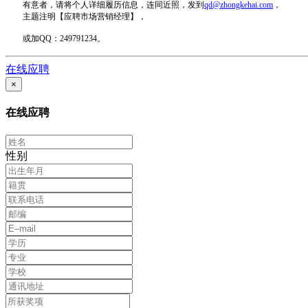
有意者，请将个人详细履历信息，连同近照，发到
qd@zhongkehai.com
，
主题注明【应聘市场营销经理】，
或加QQ：249791234。
在线应聘
×
在线应聘
性别