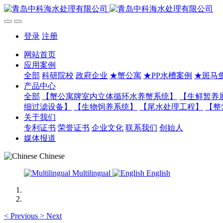
登录
注册
网站首页
应用案例
全部
科研院校
政府企业
★蟹公寓
★PP水槽案例
★斑马
产品中心
全部
【蟹公寓牌室内立体循环水养蟹系统】
【生鲜暂养
细过滤设备】
【生物饲养系统】
【尾水处理工程】
【整
关于我们
专利证书
荣誉证书
企业文化
联系我们
创始人
媒体报道
Chinese
Multilingual
English
<
Previous
>
Next