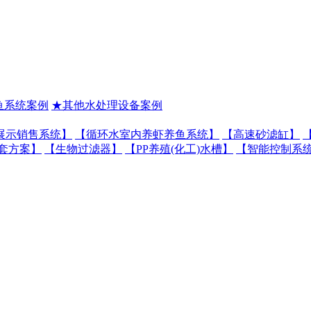
鱼系统案例
★其他水处理设备案例
展示销售系统】
【循环水室内养虾养鱼系统】
【高速砂滤缸】
套方案】
【生物过滤器】
【PP养殖(化工)水槽】
【智能控制系