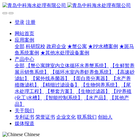
登录
注册
网站首页
应用案例
全部
科研院校
政府企业
★蟹公寓
★PP水槽案例
★斑马
鱼系统案例
★其他水处理设备案例
产品中心
全部
【蟹公寓牌室内立体循环水养蟹系统】
【生鲜暂养
展示销售系统】
【循环水室内养虾养鱼系统】
【高速砂
滤缸】
【紫外线杀菌器】
【蛋白质分离器】
【水产养
殖微滤机】
【精细过滤设备】
【生物饲养系统】
【尾
水处理工程】
【整套方案】
【生物过滤器】
【PP养殖
(化工)水槽】
【智能控制系统】
【水产品】
【其他产
品】
关于我们
专利证书
荣誉证书
企业文化
联系我们
创始人
媒体报道
Chinese