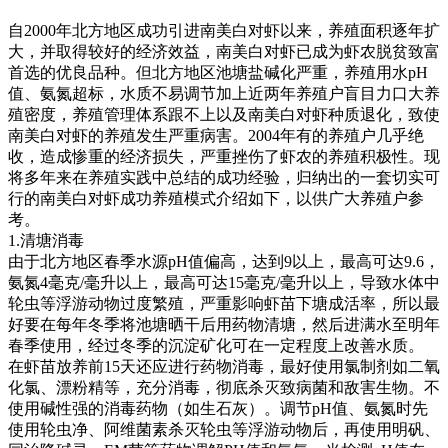
自
2000
年北方地区成功引进南美白对虾以来，养殖面积逐年扩
大，并取得较好的经济效益，南美白对虾已成为虾农脱贫致富
首选的优良品种。但北方地区池塘盐碱化严重，养殖用水
pH
值、氨氮超标，水质不易调节加上近两年养殖户盲目力口大养
殖密度，养殖管理体系跟不上以及南美白对虾种质退化，致使
南美白对虾的养殖发生严重病害。
2004
年有的养殖户几乎绝
收，造成惨重的经济损失，严重挫伤了虾农的养殖积极性。现
将多年来在养殖实践中总结的成功经验，归纳出的一套切实可
行的南美白对虾成功养殖模式介绍如下，以供广大养殖户参
考。
1.
清塘消毒
由于北方地区春季水源
pH
值偏高，达到
9
以上，最高可达
9.6
，
氨氮
4
毫克
/
毫升以上，最高可达
15
毫克
/
毫升以上，导致水体中
轮虫等浮游动物过度繁殖，严重影响虾苗下塘成活率，所以最
好要在每年冬季将池塘晒干后用药物清塘，然后进满水至明年
春季使用，经过冬季的沉淀矿化可在一定程度上改善水质。
在虾苗放养前
15
天还应进行药物消毒，最好使用氯制剂如二氧
化氯、漂粉精等，充分消毒，彻底杀灭致病菌和敌害生物。不
使用碱性强的消毒药物（如生石灰）。调节
pH
值、氨氮时先
使用轮虫净、阿维菌素杀灭轮虫等浮游动物后，再使用明矾、