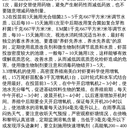
1
次，最好交替使用药物，避免产生耐药性而减低药效，也不
要随意增减药物剂量。
3.2
在投苗前
3
天施用光合细菌
2.5
～
5
千克
/667
平方米
?
米调节水
质，以后每
10
～
15
天施用
1
次至中后期改用复合菌如复合芽孢
杆菌
1
千克
/667
平方米
?
米、
EM
菌
1
千克
/667
平方米
?
米等调节水
质，每
10
～
15
天施用
1
次。视池水消耗情况适当补水，最好有
独立的蓄水养水池。要遵循
"
养虾先养水，养水先养底
"
的原
则，定期使用底质改良剂和微生物制剂调节底质和水质，虾苗
投放密度较大的池塘，一般每
7
～
10
天施用
1
次，这样能够有效
缓解底质恶化、改善水质，从而减低因底质恶化给虾造成的危
害。使用微生物制剂要注意和消毒药物错开
3
～
5
天。
3.3
增氧机的使用，高密度养殖南美白对虾要科学使用增氧
机，
15
万尾虾苗配备
3
千瓦增氧机
1
台，以叶轮式和水车式结合
使用最好。在投苗前
3
～
5
天，在中午开启增氧机
2
～
3
小时，使
池水充分曝气，促进基础饵料生物的繁殖。在养殖前期，每天
中午开机
2
～
3
小时，凌晨开机
3
～
4
小时，以后逐渐增加开机时
间。养殖中后期要全天开启增氧机，保证每天开机
20
小时以
上，使池塘水的溶氧量每天达到
4
毫克
/
毫升以上。在雨季高温
闷热天气，要注意收听天气预报，严密观察虾塘情况，在傍晚
和黎明认真巡塘，定期监测溶氧含量，当低于
3
毫克
/
毫升以下
或发现浮头迹象时，要立刻施用快速增氧剂（高能氧
200
～
400