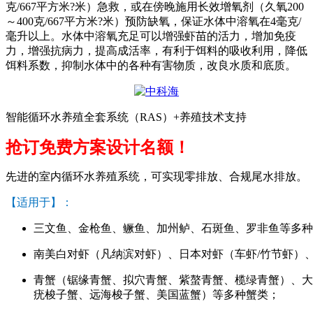
克
/667
平方米
?
米）急救，或在傍晚施用长效增氧剂（久氧
200
～
400
克
/667
平方米
?
米）预防缺氧，保证水体中溶氧在
4
毫克
/
毫升以上。水体中溶氧充足可以增强虾苗的活力，增加免疫
力，增强抗病力，提高成活率，有利于饵料的吸收利用，降低
饵料系数，抑制水体中的各种有害物质，改良水质和底质。
智能循环水养殖全套系统（RAS）+养殖技术支持
抢订免费方案设计名额！
先进的室内循环水养殖系统，可实现零排放、合规尾水排放。
【适用于】：
三文鱼、金枪鱼、鳜鱼、加州鲈、石斑鱼、罗非鱼等多种
南美白对虾（凡纳滨对虾）、日本对虾（车虾/竹节虾）
青蟹（锯缘青蟹、拟穴青蟹、紫螯青蟹、榄绿青蟹）、大
疣梭子蟹、远海梭子蟹、美国蓝蟹）等多种蟹类；