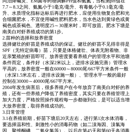
同治降碱灵、
EM
菌等药物调解
PH
值和氨氮，当检测
pH
值在
7.7
～
8.3
之间、氨氮小于
1
毫克
/
毫升、有毒氨小于
0.1
毫克
/
毫
升、水质理化指标达标后再进行肥水，应使用生物复合肥和光
合细菌肥水，不宜使用碱性肥料肥水，当水色达到黄绿色或黄
褐色或茶褐色、透明度
25
～
30
厘米时，即可放苗。肥水下塘是
南美白对虾养殖成功的第
1
步。
2.
苗种的选择和放养密度
选择健壮的虾苗是养殖成功的保证。健壮的虾苗不见得非得是
SPF
（无特定病毒）苗，只要是体格健壮、体表无附着物、非
近亲繁殖的虾苗即可。放养密度要看养殖户的管理水平和池塘
条件而定，条件好（水深
2
米以上，进排水设施完善）管理水
平高的，放养密度一般在
60000
～
80000
尾
/667
平方米条件一般
（水深
1.5
米左右，进排水设施一般）、管理水平一般的最好
控制在
30000
～
40000
尾
/667
平方米。
2004
年发生病害后，很多养殖户在今年放弃了南美白对虾的养
殖，还有一些养殖户降低了养殖密度，其实只要在养殖管理上
加大力度，严格按照操作规程每一步都做到位，是可以适当增
大放养密度，取得养殖成功的。
3.
日常管理
3.1
在养殖前期，虾苗下塘后
20
天左右，进行第
1
次水体消毒，
要选择温和性、刺激性小的消毒药物（如二溴海因、溴氯海
因、聚维酮碘、二氧化氯等）。以后在第
45
天和第
60
天各消毒