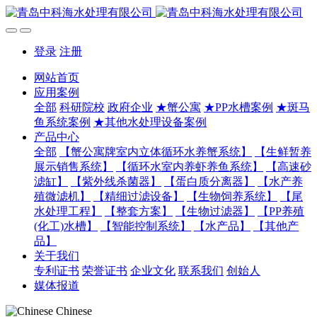
登录
注册
网站首页
应用案例
全部
科研院校
政府企业
★蟹公寓
★PP水槽案例
★斑马
鱼系统案例
★其他水处理设备案例
产品中心
全部
【蟹公寓牌室内立体循环水养蟹系统】
【生鲜暂养
展示销售系统】
【循环水室内养虾养鱼系统】
【高速砂
滤缸】
【紫外线杀菌器】
【蛋白质分离器】
【水产养
殖微滤机】
【精细过滤设备】
【生物饲养系统】
【尾
水处理工程】
【整套方案】
【生物过滤器】
【PP养殖
(化工)水槽】
【智能控制系统】
【水产品】
【其他产
品】
关于我们
专利证书
荣誉证书
企业文化
联系我们
创始人
媒体报道
Chinese