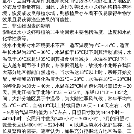
量小，且因环境条件的逐渐恶化而使淡水小龙虾在北方地区的
分布及资源量有限。因此，通过改善淡水小龙虾的移植生存环
境，恢复或改良移植水域，则移植后存在着不仅易获得生物学
效果且易获得渔业效果的可能性。
二、非生物因素的影响
影响淡水小龙虾移植的非生物因素主要包括温度、盐度和水的
化学性质等。
淡水小龙虾对水环境要求不严，适应温度为
0℃
～
35℃
，适宜
生长水温为
20℃
～
30℃
，水温低于
15℃
以下则其活动减弱，水
温低于
10℃
或超过
35℃
则其摄食明显减少，水温在
8℃
以下时
进入越冬期而停止摄食，冬季掘洞越冬，故淡水小龙虾在我国
大部分地区都能自然越冬。当水温达
18℃
以上时，亲虾开始交
配，受精卵适宜孵化温度为
22℃
～
28℃
，水温在
18℃
～
20℃
时
的孵化期为
30
天～
40
天，水温在
25℃
时的孵化期只需
15
天～
20
天。黑龙江省位于北纬
43°23′
～
53°24′
、东经
121°13′
～
135°
之
间，大部分地区属于中温带，为大陆性季风气候，常年平均气
温
-5℃
～
4℃
，全省
10℃
以上持续日数
120
天～
150
天左右，
3
月
～
9
月的气温平均值为
18℃
左右，日照日寸数为
4449
小时～
4470
小时，实照日寸数为
2400
小时～
3000
小时，
7
月的日照时
数最长且达
460
小时～
520
小时，可以满足淡水小龙虾生存、生
长及繁殖的需要。笔者认为，如果充分挖掘北方地区温泉、工