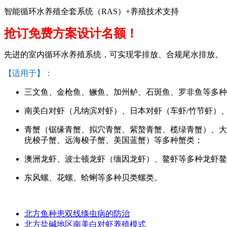
智能循环水养殖全套系统（RAS）+养殖技术支持
抢订免费方案设计名额！
先进的室内循环水养殖系统，可实现零排放、合规尾水排放。
【适用于】：
三文鱼、金枪鱼、鳜鱼、加州鲈、石斑鱼、罗非鱼等多种
南美白对虾（凡纳滨对虾）、日本对虾（车虾/竹节虾）
青蟹（锯缘青蟹、拟穴青蟹、紫螯青蟹、榄绿青蟹）、大
疣梭子蟹、远海梭子蟹、美国蓝蟹）等多种蟹类；
澳洲龙虾、波士顿龙虾（缅因龙虾）、鳌虾等多种龙虾鳌
东风螺、花螺、蛤蜊等多种贝类螺类。
北方鱼种患双线绦虫病的防治
北方盐碱地区南美白对虾养殖模式