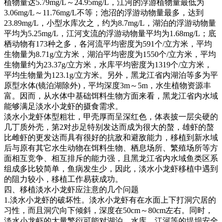
植物量达
5.79mg/L
～
24.95mg/L
，江河的浮游植物量最低为
3.06mg/L
～
11.76mg/L
不等；池沼的浮游动物量最多，达到
23.89mg/L
，小型水库次之，约为
8.7mg/L
，湖泊的浮游动物量
平均为
5.25mg/L
，江河支流的浮游动物量平均为
1.68mg/L
；底
栖动物有
173
种之多，各河流平均密度为
591
个
/
立方米，平均
生物量为
8.71g/
立方米，湖泊平均密度为
1550
个
/
立方米，平均
生物量约为
23.37g/
立方米，水库平均密度为
1319
个
/
立方米，
平均生物量为
123.1g/
立方米。另外，黑龙江省内湖泊等多为平
原型水体
(
镜泊湖除外
)
，平均深度
3m
～
5m
，水生植物资源丰
富。因而，从水体中基础饵料生物方面来看，黑龙江省内水域
能够满足淡水小龙虾的摄食需求。
淡水小龙虾体型粗壮，甲壳厚而呈深红色，体表披一层尖硬的
几丁质外壳，第
2
对步足特别发达而成为很大的螯，雄虾的螯
比雌虾的更发达而具有很好的抗敌和避敌能力，移植到新水域
后与原有其它水生动物在饵料生物、栖息场所、繁殖场所等方
面相互竞争、相互排斥的能力强，且黑龙江省内水域鱼类区系
组成多比较简单，鱼病发生少，因此，淡水小龙虾移植中遇到
的阻力较小，移植工作易获成功。
四、移植淡水小龙虾应注意的几个问题
1.
淡水小龙虾的破坏性。淡水小龙虾有在水面上下打洞穴居的
习性，而且洞穴向下倾斜，深度在
50cm
～
80cm
左右。同时，
淡水小龙虾的大量繁衍可能对湖泊、水库、江河等的堤坝安全