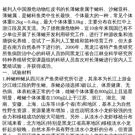
被列入中国濒危动物红皮书的长薄鳅隶属于鳅科、沙鳅亚科、
薄鳅属，是鳅科鱼类中生长最快、个体最大的一种，常见个体
体重
0.2kg
～
0.4kg
，最大个体体重
3.0kg
，主要分布在长扛中上
游江段及其支流。为了拯救濒危物种，近
10
余年来我国已有不
少单位开展了长薄鳅开发利用研究工作，进行了种源收集和池
塘驯化养殖，尝试了一系列人工繁殖和苗种培育工作，但大多
是在南方自然条件下进行的。
2006
年，黑龙江省特产鱼类研究
所鱼病防治中心的科研人员协同黑龙江省合江林业科学研究所
特种养殖研究室课题组的科研人员首次对长薄鳅进行室内人工
繁殖试验，并获得成功。
一、试验材料
1.
种鳅种鳅从四川水产鱼类研究所引进，其亲本为长江上游金
沙江雄江段的野生鳅。亲鳅必须选择
3
龄以上、体质健康、无
伤病、体表粘液正常的个体，雄鳅个体体重在
800g
以上且追星
明显，雌鳅个体体重在
1500g
以上于江苏、浙江、湖北、湖
南、安徽、上海、山东等
10
多个省
(
市
)
和地区，基本上为自然
性野生资源，资源量逐年增加，这也说明淡水小龙虾较强的生
命力和移植成功的较大可能性。另外，从淡水小龙虾移植分布
区域来看，北方地区
(
特别是黑龙江省高寒地区
)
移植淡水小龙
虾起步较晚，自然水系中虽有野生淡水小龙虾的分布，但资源