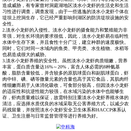
造成威胁，有专家曾对洞庭湖地区淡水小龙虾的生活史和生活
习性进行调查，调查发现，由于一些逃逸的淡水小龙虾个体在
堤坝上挖洞生存，它已经严重影响到湖区的防洪堤坝设施的安
全性。
2.
淡水小龙虾的入侵性。淡水小龙虾的摄食能力和繁殖能力非
常强，对生长环境的要求很低，因此，淡水小龙虾易在临时性
水体中生存下来，并且食性十分广泛，建立种群的速度极快。
同时，它们对同一水域内的鱼类、甲壳类、水生植物、水稻等
也易造成很大的威胁。
3.
淡水小龙虾养殖的安全性。虽然淡水小龙虾肉质细嫩，营养
丰富，蛋白质含量达
16%
～
20%
，富含人体必需的
8
种氨基
酸，脂肪含量较低，并含较多的原肌球蛋白和副肌球蛋白，虾
肉中锌、碘、硒等微量元素的含量也高于其它食品，其肌肉纤
维细嫩而易于人体消化吸收，可食部分较高，但因淡水小龙虾
的适应性和抗逆性能力较强，在水域污染的水体中也能够生
存，虾肉质量难以保证，故需特别注重淡水小龙虾养殖水体的
清洁，应选择水质优良的水域采取无公害养殖方式，以减少农
药残留量，并按照淡水小龙虾安全卫生体系和
HACCP
体系认
证、卫生注册与日常监督管理等进行养殖为好。