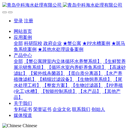
登录
注册
网站首页
应用案例
全部
科研院校
政府企业
★蟹公寓
★PP水槽案例
★斑马
鱼系统案例
★其他水处理设备案例
产品中心
全部
【蟹公寓牌室内立体循环水养蟹系统】
【生鲜暂养
展示销售系统】
【循环水室内养虾养鱼系统】
【高速砂
滤缸】
【紫外线杀菌器】
【蛋白质分离器】
【水产养
殖微滤机】
【精细过滤设备】
【生物饲养系统】
【尾
水处理工程】
【整套方案】
【生物过滤器】
【PP养殖
(化工)水槽】
【智能控制系统】
【水产品】
【其他产
品】
关于我们
专利证书
荣誉证书
企业文化
联系我们
创始人
媒体报道
Chinese